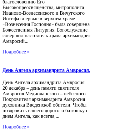
благословению Его
Высокопреосвященства, митрополита
Иваново-Вознесенского и Вичугского
Иосифа впервые в верхнем храме
«Вознесения Господня» была совершена
Божественная Литургия. Богослужение
совершил настоятель храма архимандрит
Амвросий...
Подробнее »
День Ангела архимандрита Амвросия.
День Ангела архимандрита Амвросия.
20 декабря – день памяти святителя
Амвросия Медиоланского – небесного
Покровителя архимандрита Амвросия –
духовника Введенской обители. Чтобы
поздравить нашего дорогого батюшку с
днем Ангела, как всегда,...
Подробнее »