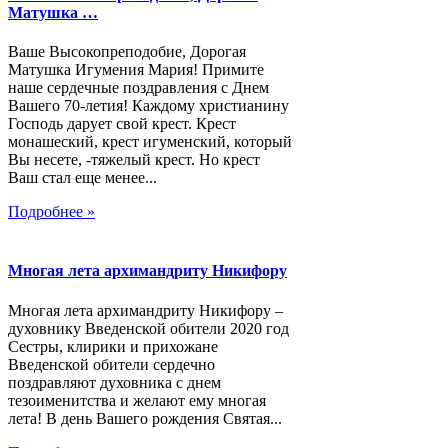
Матушка …
Ваше Высокопреподобие, Дорогая
Матушка Игумения Мария! Примите
наше сердечные поздравления с Днем
Вашего 70-летия! Каждому христианину
Господь дарует свой крест. Крест
монашеский, крест игуменский, который
Вы несете, -тяжелый крест. Но крест
Ваш стал еще менее...
Подробнее »
Многая лета архимандриту Никифору
Многая лета архимандриту Никифору –
духовнику Введенской обители 2020 год
Сестры, клирики и прихожане
Введенской обители сердечно
поздравляют духовника с днем
тезоименитства и желают ему многая
лета! В день Вашего рождения Святая...