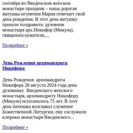
сентября во Введенском женском
монастыре праздник – наша дорогая
матушка игумения Мария отмечает свой
день рождения. В этот день матушку
пришли поздравить: духовник
монастыря арх.Никифор (Микула),
священнослужители,...
Подробнее »
День Рождения архимандрита
Никифора
День Рождения архимандрита
Никифора 28 августа 2024 года день
духовнику Введенского женского
монастыря, архимандриту Никифору
(Микуле) исполнилось 75 лет. В этот
день батюшка возглавил служение
Божественной Литургии, ему сослужили
клирики монастыря Введенского...
Подробнее »