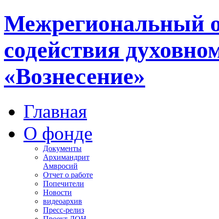
Межрегиональный 
содействия духовно
«Вознесение»
Главная
О фонде
Документы
Архимандрит
Амвросий
Отчет о работе
Попечители
Новости
видеоархив
Пресс-релиз
Проект ДОН