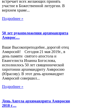
встречает всех желающих принять
участие в Божественной литургии. В
верхнем храме...
Подробнее »
50 лет рукоположения архимандрита
Амврос…
Ваше Высокопреподобие, дорогой отец
Амвросий! Сегодня 21 мая 2019г., в
день памяти святого апостола и
Евангелиста Иоанна Богослова,
исполнилось 50 лет священнической
хиротонии архимандриту Амвросию
(Юрасову). В этот день архимандрит
Амвросий совершил...
Подробнее »
День Ангела архимандрита Амвросия
2018 г…