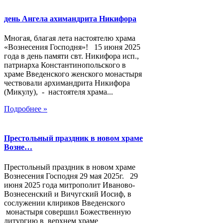
день Ангела ахимандрита Никифора
Многая, благая лета настоятелю храма
«Вознесения Господня»! 15 июня 2025
года в день памяти свт. Никифора исп.,
патриарха Константинопольского в
храме Введенского женского монастыря
чествовали архимандрита Никифора
(Микулу), - настоятеля храма...
Подробнее »
Престольный праздник в новом храме
Возне…
Престольный праздник в новом храме
Вознесения Господня 29 мая 2025г. 29
июня 2025 года митрополит Иваново-
Вознесенский и Вичугский Иосиф, в
сослужении клириков Введенского
монастыря совершил Божественную
литургию в верхнем храме