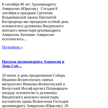
8 сентября 80 лет Архимандриту
Амвросию (Юрасову) Сегодня 8
сентября в праздник Сретения
Владимирской иконы Пресвятой
Богородицы мы празднуем особый день
основателя и духовника Введенского
женского монастыря архимандрита
Амвросия. Батюшке Амвросию
исполнилось...
Подробнее »
Награда архимандрита Амвросия в
День Соб…
20 июня, в день празднования Собора
Иваново-Вознесенских святых
митрополит Иваново-Вознесенский и
Вичугский Иосиф вручил Патриаршую
награду основателю и духовнику
Введенского женского монастыря,
настоятелю храма Вознесения Господня
архимандриту Амвросию (Юрасову). 20