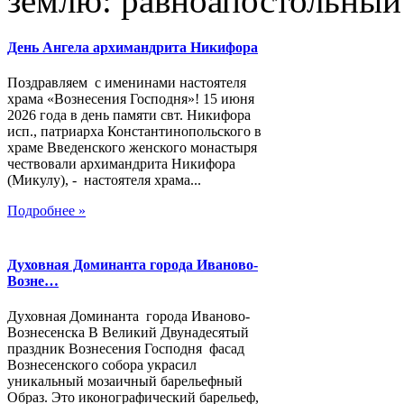
землю: равноапостольный
День Ангела архимандрита Никифора
Поздравляем с именинами настоятеля
храма «Вознесения Господня»! 15 июня
2026 года в день памяти свт. Никифора
исп., патриарха Константинопольского в
храме Введенского женского монастыря
чествовали архимандрита Никифора
(Микулу), - настоятеля храма...
Подробнее »
Духовная Доминанта города Иваново-
Возне…
Духовная Доминанта города Иваново-
Вознесенска В Великий Двунадесятый
праздник Вознесения Господня фасад
Вознесенского собора украсил
уникальный мозаичный барельефный
Образ. Это иконографический барельеф,