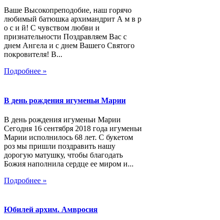
Ваше Высокопреподобие, наш горячо
любимый батюшка архимандрит А м в р
о с и й! С чувством любви и
признательности Поздравляем Вас с
днем Ангела и с днем Вашего Святого
покровителя! В...
Подробнее »
В день рождения игуменьи Марии
В день рождения игуменьи Марии
Сегодня 16 сентября 2018 года игуменьи
Марии исполнилось 68 лет. С букетом
роз мы пришли поздравить нашу
дорогую матушку, чтобы благодать
Божия наполнила сердце ее миром и...
Подробнее »
Юбилей архим. Амвросия