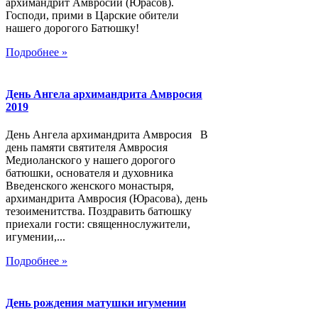
архимандрит Амвросий (Юрасов).
Господи, прими в Царские обители
нашего дорогого Батюшку!
Подробнее »
День Ангела архимандрита Амвросия
2019
День Ангела архимандрита Амвросия В
день памяти святителя Амвросия
Медиоланского у нашего дорогого
батюшки, основателя и духовника
Введенского женского монастыря,
архимандрита Амвросия (Юрасова), день
тезоименитства. Поздравить батюшку
приехали гости: священнослужители,
игумении,...
Подробнее »
День рождения матушки игумении