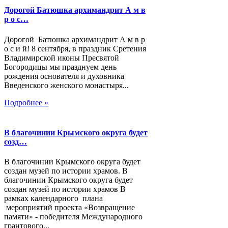
Дорогой Батюшка архимандрит А м в
р о с…
Дорогой Батюшка архимандрит А м в р
о с и й! 8 сентября, в праздник Сретения
Владимирской иконы Пресвятой
Богородицы мы празднуем день
рождения основателя и духовника
Введенского женского монастыря...
Подробнее »
В благочинии Крымского округа будет
созд…
В благочинии Крымского округа будет
создан музей по истории храмов. В
благочинии Крымского округа будет
создан музей по истории храмов В
рамках календарного плана
мероприятий проекта «Возвращение
памяти» - победителя Международного
грантового...