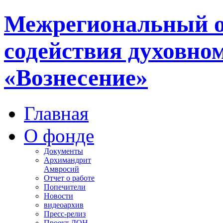
Межрегиональный 
содействия духовно
«Вознесение»
Главная
О фонде
Документы
Архимандрит
Амвросий
Отчет о работе
Попечители
Новости
видеоархив
Пресс-релиз
Проект ДОН