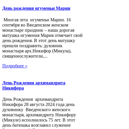
День рождения игуменьи Марии
Многая лета игуменьи Марии. 16
сентября во Введенском женском
монастыре праздник – наша дорогая
матушка игумения Мария отмечает свой
день рождения. В этот день матушку
пришли поздравить: духовник
монастыря арх.Никифор (Микула),
священнослужители,...
Подробнее »
День Рождения архимандрита
Никифора
День Рождения архимандрита
Никифора 28 августа 2024 года день
духовнику Введенского женского
монастыря, архимандриту Никифору
(Микуле) исполнилось 75 лет. В этот
день батюшка возглавил служение