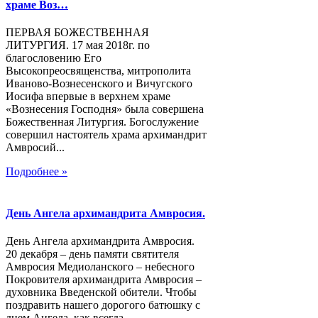
храме Воз…
ПЕРВАЯ БОЖЕСТВЕННАЯ
ЛИТУРГИЯ. 17 мая 2018г. по
благословению Его
Высокопреосвященства, митрополита
Иваново-Вознесенского и Вичугского
Иосифа впервые в верхнем храме
«Вознесения Господня» была совершена
Божественная Литургия. Богослужение
совершил настоятель храма архимандрит
Амвросий...
Подробнее »
День Ангела архимандрита Амвросия.
День Ангела архимандрита Амвросия.
20 декабря – день памяти святителя
Амвросия Медиоланского – небесного
Покровителя архимандрита Амвросия –
духовника Введенской обители. Чтобы
поздравить нашего дорогого батюшку с
днем Ангела, как всегда,...