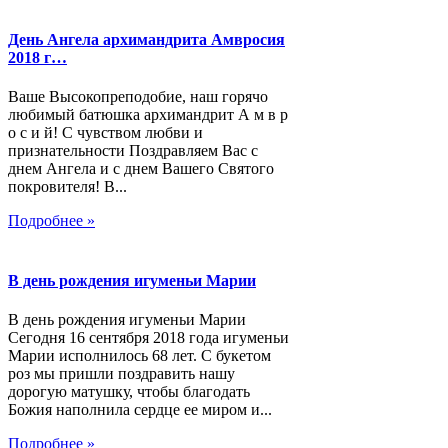
День Ангела архимандрита Амвросия
2018 г…
Ваше Высокопреподобие, наш горячо
любимый батюшка архимандрит А м в р
о с и й! С чувством любви и
признательности Поздравляем Вас с
днем Ангела и с днем Вашего Святого
покровителя! В...
Подробнее »
В день рождения игуменьи Марии
В день рождения игуменьи Марии
Сегодня 16 сентября 2018 года игуменьи
Марии исполнилось 68 лет. С букетом
роз мы пришли поздравить нашу
дорогую матушку, чтобы благодать
Божия наполнила сердце ее миром и...
Подробнее »