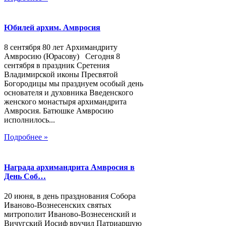
Юбилей архим. Амвросия
8 сентября 80 лет Архимандриту
Амвросию (Юрасову) Сегодня 8
сентября в праздник Сретения
Владимирской иконы Пресвятой
Богородицы мы празднуем особый день
основателя и духовника Введенского
женского монастыря архимандрита
Амвросия. Батюшке Амвросию
исполнилось...
Подробнее »
Награда архимандрита Амвросия в
День Соб…
20 июня, в день празднования Собора
Иваново-Вознесенских святых
митрополит Иваново-Вознесенский и
Вичугский Иосиф вручил Патриаршую