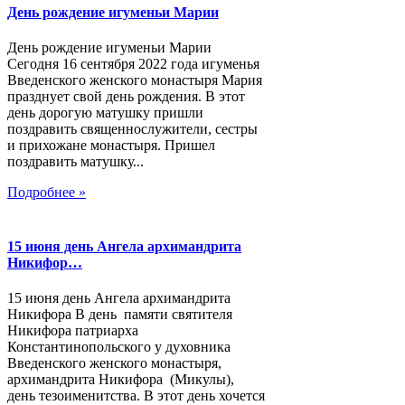
День рождение игуменьи Марии
День рождение игуменьи Марии
Сегодня 16 сентября 2022 года игуменья
Введенского женского монастыря Мария
празднует свой день рождения. В этот
день дорогую матушку пришли
поздравить священнослужители, сестры
и прихожане монастыря. Пришел
поздравить матушку...
Подробнее »
15 июня день Ангела архимандрита
Никифор…
15 июня день Ангела архимандрита
Никифора В день памяти святителя
Никифора патриарха
Константинопольского у духовника
Введенского женского монастыря,
архимандрита Никифора (Микулы),
день тезоименитства. В этот день хочется