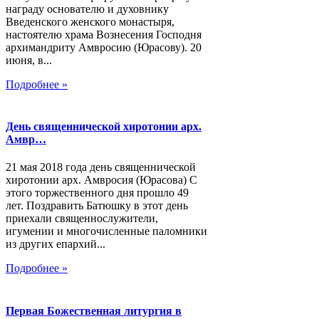
награду основателю и духовнику
Введенского женского монастыря,
настоятелю храма Вознесения Господня
архимандриту Амвросию (Юрасову). 20
июня, в...
Подробнее »
День священнической хиротонии арх.
Амвр…
21 мая 2018 года день священнической
хиротонии арх. Амвросия (Юрасова) С
этого торжественного дня прошло 49
лет. Поздравить Батюшку в этот день
приехали священнослужители,
игумении и многочисленные паломники
из других епархий...
Подробнее »
Первая Божественная литургия в