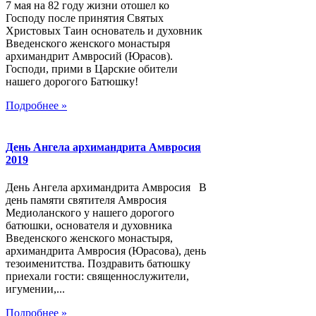
7 мая на 82 году жизни отошел ко
Господу после принятия Святых
Христовых Таин основатель и духовник
Введенского женского монастыря
архимандрит Амвросий (Юрасов).
Господи, прими в Царские обители
нашего дорогого Батюшку!
Подробнее »
День Ангела архимандрита Амвросия
2019
День Ангела архимандрита Амвросия В
день памяти святителя Амвросия
Медиоланского у нашего дорогого
батюшки, основателя и духовника
Введенского женского монастыря,
архимандрита Амвросия (Юрасова), день
тезоименитства. Поздравить батюшку
приехали гости: священнослужители,
игумении,...
Подробнее »