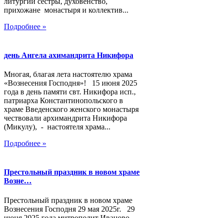
литургии сестры, духовенство,
прихожане монастыря и коллектив...
Подробнее »
день Ангела ахимандрита Никифора
Многая, благая лета настоятелю храма
«Вознесения Господня»! 15 июня 2025
года в день памяти свт. Никифора исп.,
патриарха Константинопольского в
храме Введенского женского монастыря
чествовали архимандрита Никифора
(Микулу), - настоятеля храма...
Подробнее »
Престольный праздник в новом храме
Возне…
Престольный праздник в новом храме
Вознесения Господня 29 мая 2025г. 29
июня 2025 года митрополит Иваново-