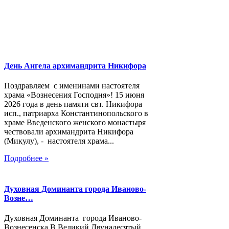
День Ангела архимандрита Никифора
Поздравляем с именинами настоятеля
храма «Вознесения Господня»! 15 июня
2026 года в день памяти свт. Никифора
исп., патриарха Константинопольского в
храме Введенского женского монастыря
чествовали архимандрита Никифора
(Микулу), - настоятеля храма...
Подробнее »
Духовная Доминанта города Иваново-
Возне…
Духовная Доминанта города Иваново-
Вознесенска В Великий Двунадесятый