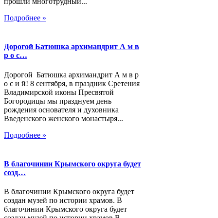
прошли многотрудный...
Подробнее »
Дорогой Батюшка архимандрит А м в
р о с…
Дорогой Батюшка архимандрит А м в р
о с и й! 8 сентября, в праздник Сретения
Владимирской иконы Пресвятой
Богородицы мы празднуем день
рождения основателя и духовника
Введенского женского монастыря...
Подробнее »
В благочинии Крымского округа будет
созд…
В благочинии Крымского округа будет
создан музей по истории храмов. В
благочинии Крымского округа будет
создан музей по истории храмов В