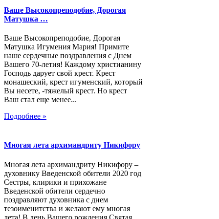
Ваше Высокопреподобие, Дорогая
Матушка …
Ваше Высокопреподобие, Дорогая
Матушка Игумения Мария! Примите
наше сердечные поздравления с Днем
Вашего 70-летия! Каждому христианину
Господь дарует свой крест. Крест
монашеский, крест игуменский, который
Вы несете, -тяжелый крест. Но крест
Ваш стал еще менее...
Подробнее »
Многая лета архимандриту Никифору
Многая лета архимандриту Никифору –
духовнику Введенской обители 2020 год
Сестры, клирики и прихожане
Введенской обители сердечно
поздравляют духовника с днем
тезоименитства и желают ему многая
лета! В день Вашего рождения Святая...