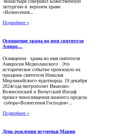
монастыря совершил Божественную
литургию в верхнем храме
«Вознесения...
Подробнее »
Освящение храма во имя святителя
Амвро…
Освящение храма во имя святителя
Амвросия Медиоланского Это
историческое событие произошло на
праздник святителя Николая
Мирликийского чудотворца. 19 декабря
2024года митрополит Иваново-
Вознесенский и Вичугский Иосиф
провел чиносвящения нижнего предела
собора«Вознесения Господня»...
Подробнее »
День рождения игуменьи Марии