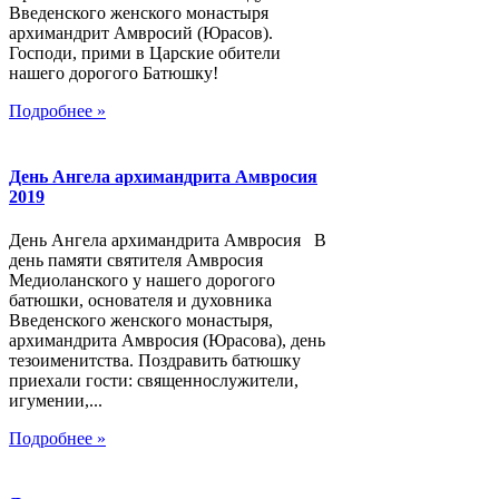
Введенского женского монастыря
архимандрит Амвросий (Юрасов).
Господи, прими в Царские обители
нашего дорогого Батюшку!
Подробнее »
День Ангела архимандрита Амвросия
2019
День Ангела архимандрита Амвросия В
день памяти святителя Амвросия
Медиоланского у нашего дорогого
батюшки, основателя и духовника
Введенского женского монастыря,
архимандрита Амвросия (Юрасова), день
тезоименитства. Поздравить батюшку
приехали гости: священнослужители,
игумении,...
Подробнее »