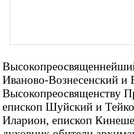
Высокопреосвященнейший
Иваново-Вознесенский и 
Высокопреосвященству П
епископ Шуйский и Тейк
Иларион, епископ Кинеше
духовник обители архима