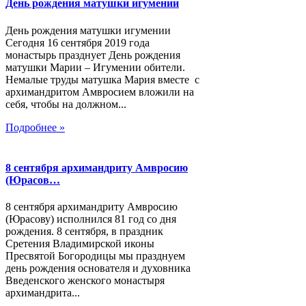
День рождения матушки игумении
День рождения матушки игумении
Сегодня 16 сентября 2019 года
монастырь празднует День рождения
матушки Марии – Игумении обители.
Немалые труды матушка Мария вместе с
архимандритом Амвросием вложили на
себя, чтобы на должном...
Подробнее »
8 сентября архимандриту Амвросию
(Юрасов…
8 сентября архимандриту Амвросию
(Юрасову) исполнился 81 год со дня
рождения. 8 сентября, в праздник
Сретения Владимирской иконы
Пресвятой Богородицы мы празднуем
день рождения основателя и духовника
Введенского женского монастыря
архимандрита...