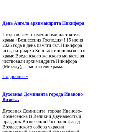
День Ангела архимандрита Никифора
Поздравляем с именинами настоятеля
храма «Вознесения Господня»! 15 июня
2026 года в день памяти свт. Никифора
исп., патриарха Константинопольского в
храме Введенского женского монастыря
чествовали архимандрита Никифора
(Микулу), - настоятеля храма...
Подробнее »
Духовная Доминанта города Иваново-
Возне…
Духовная Доминанта города Иваново-
Вознесенска В Великий Двунадесятый
праздник Вознесения Господня фасад
Вознесенского собора украсил