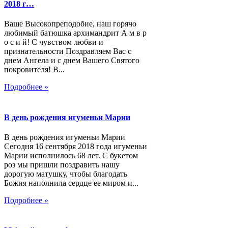
2018 г…
Ваше Высокопреподобие, наш горячо
любимый батюшка архимандрит А м в р
о с и й! С чувством любви и
признательности Поздравляем Вас с
днем Ангела и с днем Вашего Святого
покровителя! В...
Подробнее »
В день рождения игуменьи Марии
В день рождения игуменьи Марии
Сегодня 16 сентября 2018 года игуменьи
Марии исполнилось 68 лет. С букетом
роз мы пришли поздравить нашу
дорогую матушку, чтобы благодать
Божия наполнила сердце ее миром и...
Подробнее »