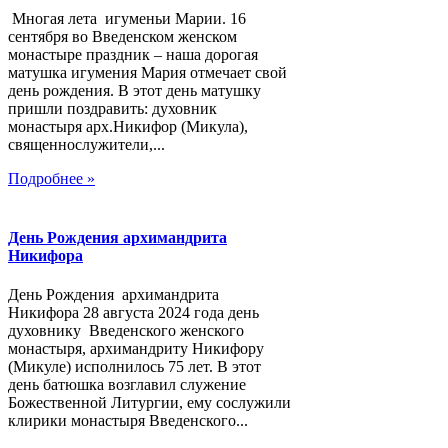
Многая лета игуменьи Марии. 16
сентября во Введенском женском
монастыре праздник – наша дорогая
матушка игумения Мария отмечает свой
день рождения. В этот день матушку
пришли поздравить: духовник
монастыря арх.Никифор (Микула),
священнослужители,...
Подробнее »
День Рождения архимандрита
Никифора
День Рождения архимандрита
Никифора 28 августа 2024 года день
духовнику Введенского женского
монастыря, архимандриту Никифору
(Микуле) исполнилось 75 лет. В этот
день батюшка возглавил служение
Божественной Литургии, ему сослужили
клирики монастыря Введенского...