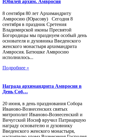
Юбилей архим. Амвросия
8 сентября 80 лет Архимандриту
Амвросию (Юрасову) Сегодня 8
сентября в праздник Сретения
Владимирской иконы Пресвятой
Богородицы мы празднуем особый день
основателя и духовника Введенского
женского монастыря архимандрита
Амвросия. Батюшке Амвросию
исполнилось...
Подробнее »
Награда архимандрита Амвросия в
День Соб…
20 июня, в день празднования Собора
Иваново-Вознесенских святых
митрополит Иваново-Вознесенский и
Вичугский Иосиф вручил Патриаршую
награду основателю и духовнику
Введенского женского монастыря,
настоятелю храма Вознесения Господня