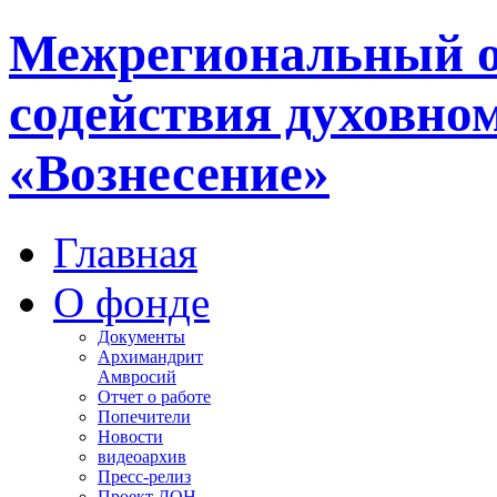
Межрегиональный 
содействия духовно
«Вознесение»
Главная
О фонде
Документы
Архимандрит
Амвросий
Отчет о работе
Попечители
Новости
видеоархив
Пресс-релиз
Проект ДОН